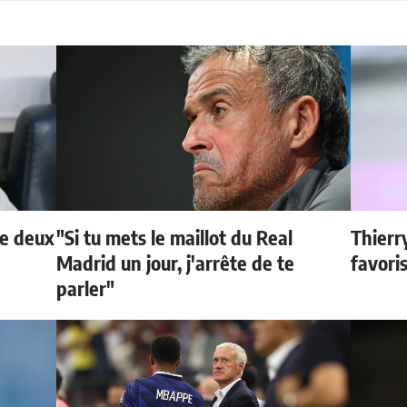
de deux
"Si tu mets le maillot du Real
Thierr
Madrid un jour, j'arrête de te
favori
parler"