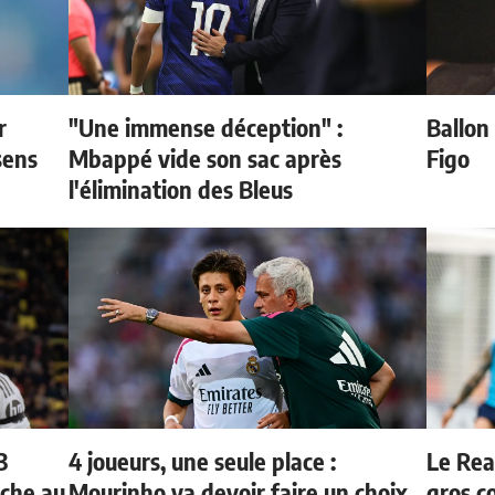
r
"Une immense déception" :
Ballon 
sens
Mbappé vide son sac après
Figo
l'élimination des Bleus
3
4 joueurs, une seule place :
Le Rea
oche au
Mourinho va devoir faire un choix
gros c