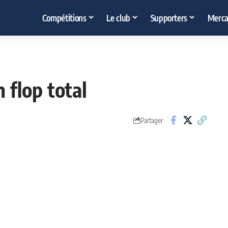
Compétitions
Le club
Supporters
Merca
 flop total
Partager