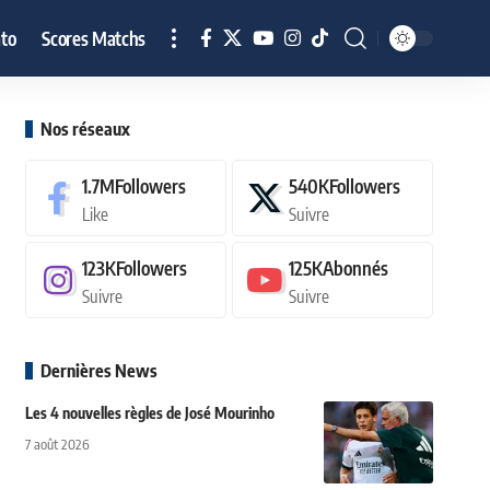
to
Scores Matchs
Nos réseaux
1.7M
Followers
540K
Followers
Like
Suivre
123K
Followers
125K
Abonnés
Suivre
Suivre
Dernières News
Les 4 nouvelles règles de José Mourinho
7 août 2026