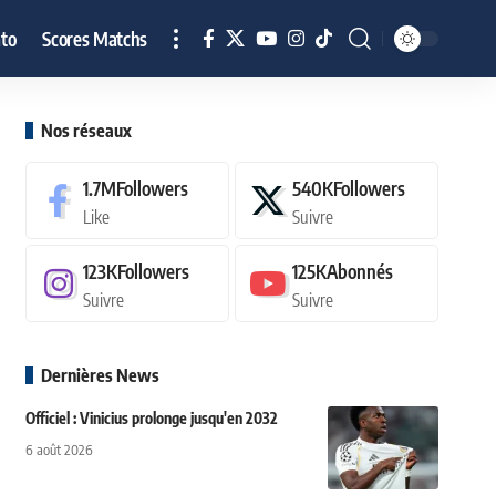
to
Scores Matchs
Nos réseaux
1.7M
Followers
540K
Followers
Like
Suivre
123K
Followers
125K
Abonnés
Suivre
Suivre
Dernières News
Officiel : Vinicius prolonge jusqu'en 2032
6 août 2026