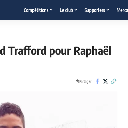
Compétitions
Le club
Supporters
Merca
ld Trafford pour Raphaël
Partager