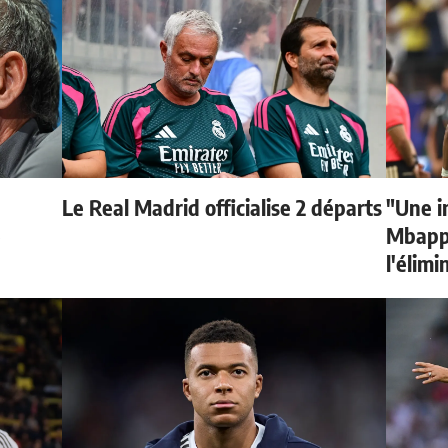
Le Real Madrid officialise 2 départs
"Une i
e
Mbappé
l'élimi