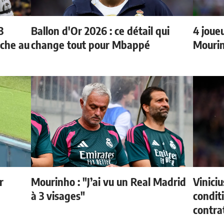
3
Ballon d'Or 2026 : ce détail qui
4 joueu
oche au
change tout pour Mbappé
Mourin
r
Mourinho : "J’ai vu un Real Madrid
Vinici
à 3 visages"
condit
contra