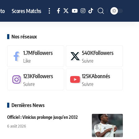
to
Scores Matchs
Nos réseaux
1.7M
Followers
540K
Followers
Like
Suivre
123K
Followers
125K
Abonnés
Suivre
Suivre
Dernières News
Officiel : Vinicius prolonge jusqu'en 2032
6 août 2026