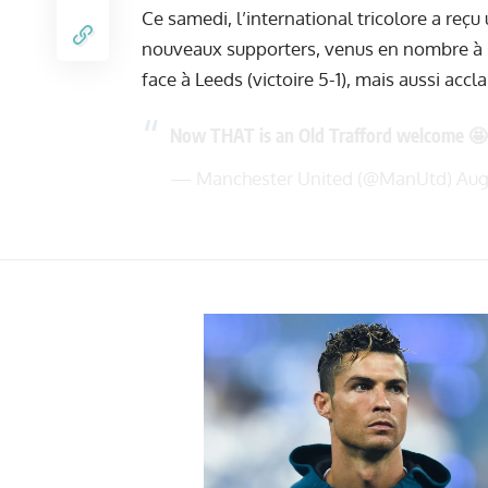
Ce samedi, l’international tricolore a reçu 
nouveaux supporters, venus en nombre à O
face à Leeds (victoire 5-1), mais aussi accl
Now THAT is an Old Trafford welcome 🤩
— Manchester United (@ManUtd)
Aug