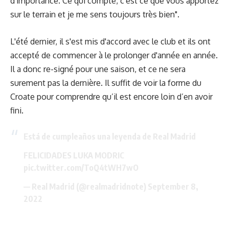
d'importance. Ce qui compte, c'est ce que vous apportez
sur le terrain et je me sens toujours très bien".
L'été dernier, il s'est mis d'accord avec le club et ils ont
accepté de commencer à le prolonger d'année en année.
Il a donc re-signé pour une saison, et ce ne sera
surement pas la dernière. Il suffit de voir la forme du
Croate pour comprendre qu’il est encore loin d’en avoir
fini.
Está de cumpleaños una leyenda de Real Madrid
FELICIDADES LUKA MODRIC
pic.twitter.com/ToQ4tWH7wO
— Real Madrid (@realmadridnote)
September 8,
2022