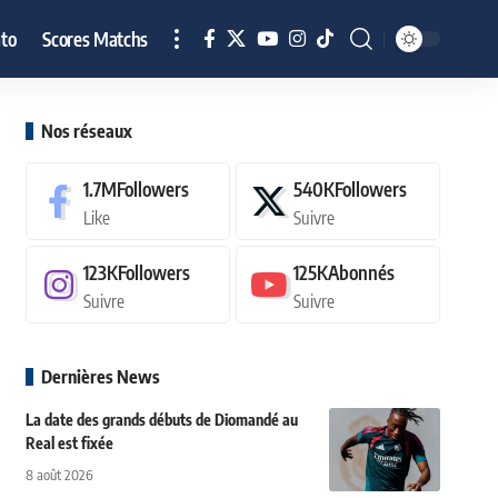
to
Scores Matchs
Nos réseaux
1.7M
Followers
540K
Followers
Like
Suivre
123K
Followers
125K
Abonnés
Suivre
Suivre
Dernières News
La date des grands débuts de Diomandé au
Real est fixée
8 août 2026