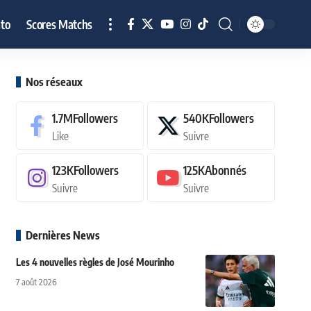
to
Scores Matchs
Nos réseaux
1.7M
Followers
540K
Followers
Like
Suivre
123K
Followers
125K
Abonnés
Suivre
Suivre
Dernières News
Les 4 nouvelles règles de José Mourinho
7 août 2026