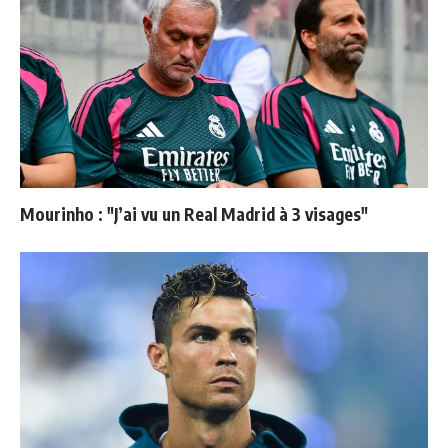
Mourinho : "J’ai vu un Real Madrid à 3 visages"