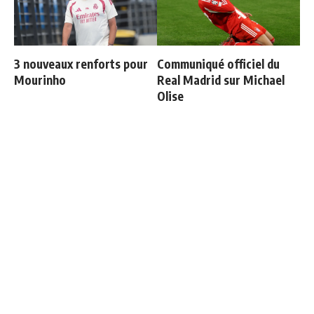
3 nouveaux renforts pour
Communiqué officiel du
Mourinho
Real Madrid sur Michael
Olise
Vinicius ajoute une
Ballon d'Or 2026 : ce détail
nouvelle condition à sa
qui change tout pour
prolongation de contrat
Mbappé