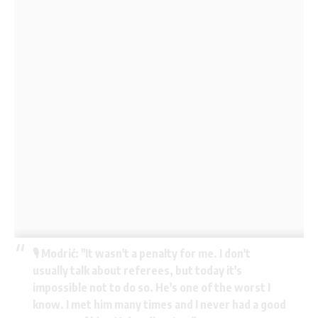
🎙 Modrić: "It wasn't a penalty for me. I don't
usually talk about referees, but today it's
impossible not to do so. He's one of the worst I
know. I met him many times and I never had a good