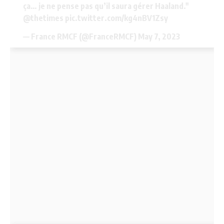
ça… je ne pense pas qu’il saura gérer Haaland."
@thetimes
pic.twitter.com/kg4nBV1Zsy
— France RMCF (@FranceRMCF)
May 7, 2023