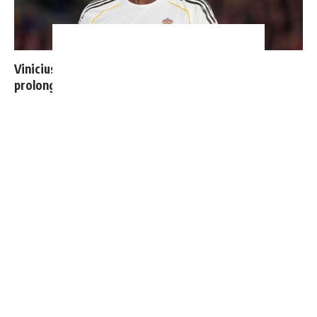
Vinicius ajoute une nouvelle condition à sa
prolongation de contrat
Cucurella explique pourquoi il ne se coupera jamais les
cheveux