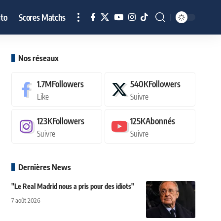
to
Scores Matchs
Nos réseaux
1.7M
Followers
540K
Followers
Like
Suivre
123K
Followers
125K
Abonnés
Suivre
Suivre
Dernières News
"Le Real Madrid nous a pris pour des idiots"
7 août 2026