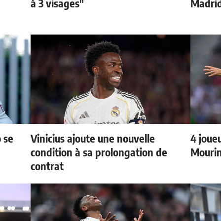
à 3 visages"
Madri
 se
Vinicius ajoute une nouvelle
4 joueu
condition à sa prolongation de
Mourin
contrat