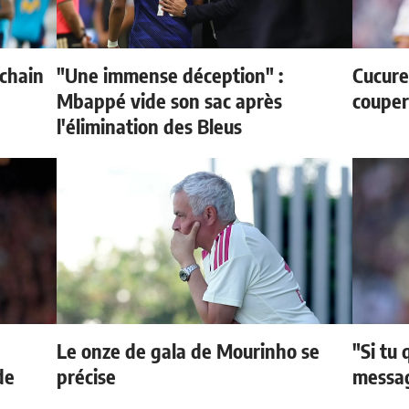
ochain
"Une immense déception" :
Cucurel
Mbappé vide son sac après
couper
l'élimination des Bleus
Le onze de gala de Mourinho se
"Si tu 
de
précise
messag