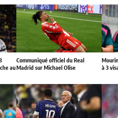
3
Communiqué officiel du Real
Mourin
oche au
Madrid sur Michael Olise
à 3 vi