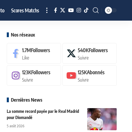
to
Scores Matchs
Nos réseaux
1.7M
Followers
540K
Followers
Like
Suivre
123K
Followers
125K
Abonnés
Suivre
Suivre
Dernières News
La somme record payée par le Real Madrid
pour Diomandé
5 août 2026