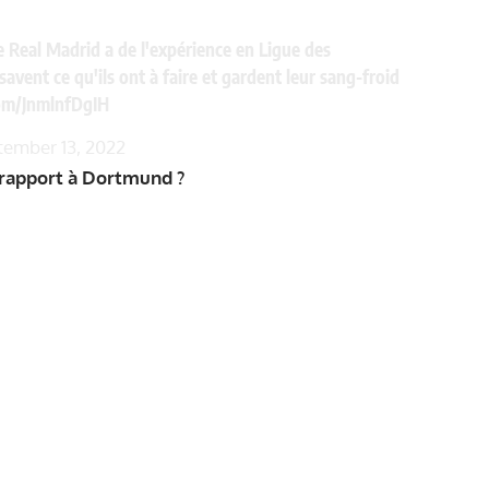
e Real Madrid a de l'expérience en Ligue des
savent ce qu'ils ont à faire et gardent leur sang-froid
com/JnmlnfDgIH
tember 13, 2022
r rapport à Dortmund ?