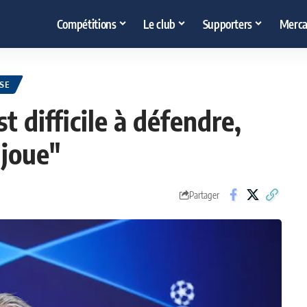
Compétitions
Le club
Supporters
Merca
SE
t difficile à défendre,
 joue"
Partager