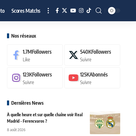
to
Scores Matchs
Nos réseaux
1.7M
Followers
540K
Followers
Like
Suivre
123K
Followers
125K
Abonnés
Suivre
Suivre
Dernières News
À quelle heure et sur quelle chaîne voir Real
Madrid - Ferencvaros ?
8 août 2026