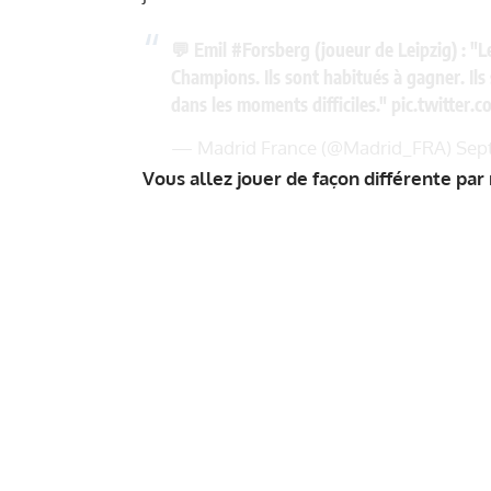
💬 Emil
#Forsberg
(joueur de Leipzig) : "L
Champions. Ils sont habitués à gagner. Ils 
dans les moments difficiles."
pic.twitter.
— Madrid France (@Madrid_FRA)
Sep
Vous allez jouer de façon différente pa