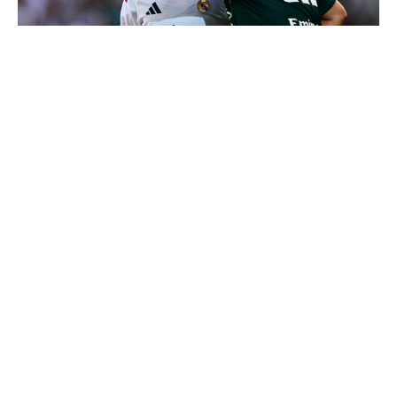
4 joueurs, une seule place : Mourinho va devoir faire
un choix
Endrick est sur le départ