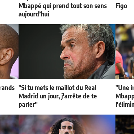
Mbappé qui prend tout son sens
Figo
aujourd’hui
grands
"Si tu mets le maillot du Real
"Une i
Madrid un jour, j'arrête de te
Mbappé
parler"
l'élimi