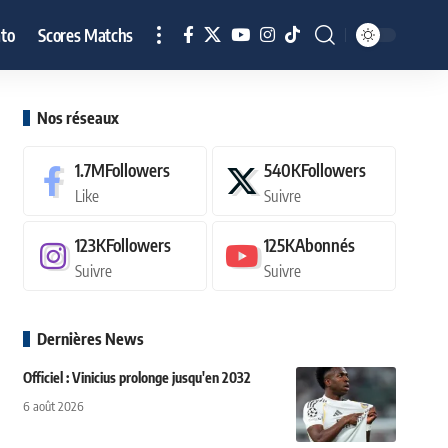
to
Scores Matchs
Nos réseaux
1.7M
Followers
540K
Followers
Like
Suivre
123K
Followers
125K
Abonnés
Suivre
Suivre
Dernières News
Officiel : Vinicius prolonge jusqu'en 2032
6 août 2026