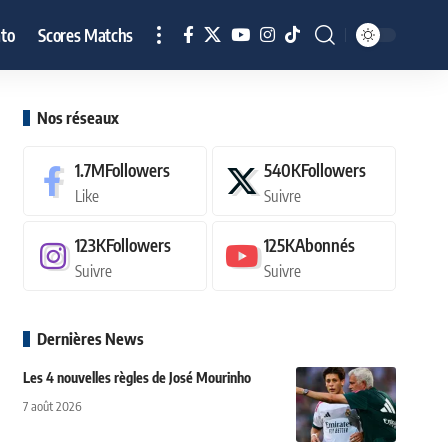
to
Scores Matchs
Nos réseaux
1.7M
Followers
540K
Followers
Like
Suivre
123K
Followers
125K
Abonnés
Suivre
Suivre
Dernières News
Les 4 nouvelles règles de José Mourinho
7 août 2026