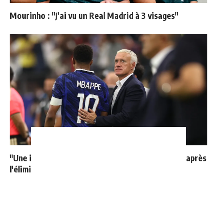
Mourinho : "J’ai vu un Real Madrid à 3 visages"
"Une immense déception" : Mbappé vide son sac après
l'élimination des Bleus