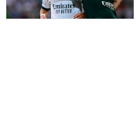
4 joueurs, une seule place : Mourinho va devoir faire
un choix
Vinicius donne les noms des 3 joueurs dont il est le
plus proche au Real