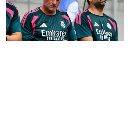
Mourinho : "J’ai vu un Real Madrid à 3 visages"