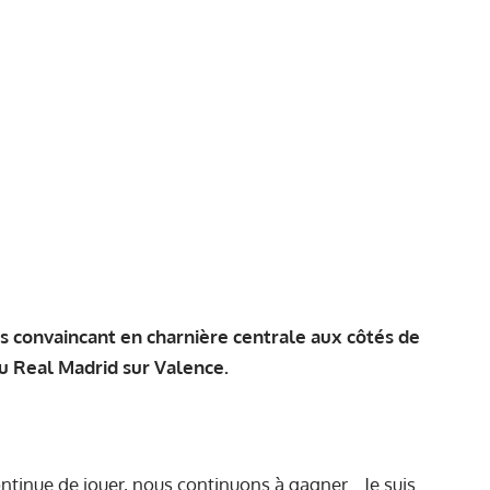
ès convaincant en charnière centrale aux côtés de
du Real Madrid sur Valence.
ontinue de jouer, nous continuons à gagner... Je suis