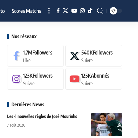
to
Scores Matchs
Nos réseaux
1.7M
Followers
540K
Followers
Like
Suivre
123K
Followers
125K
Abonnés
Suivre
Suivre
Dernières News
Les 4 nouvelles règles de José Mourinho
7 août 2026