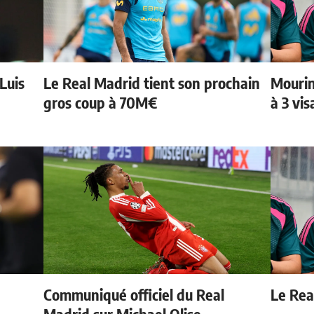
 Luis
Le Real Madrid tient son prochain
Mourin
gros coup à 70M€
à 3 vi
Communiqué officiel du Real
Le Real
Madrid sur Michael Olise