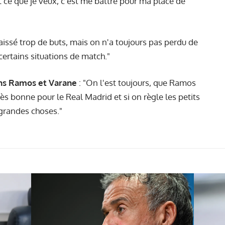
t ce que je veux, c'est me battre pour ma place de
issé trop de buts, mais on n'a toujours pas perdu de
certains situations de match."
ns Ramos et Varane
: "On l'est toujours, que Ramos
rès bonne pour le Real Madrid et si on règle les petits
 grandes choses."