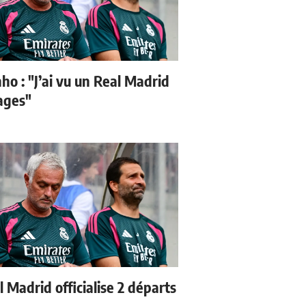
ho : "J’ai vu un Real Madrid
sages"
 Madrid officialise 2 départs