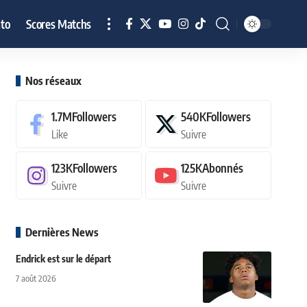
to
Scores Matchs
Nos réseaux
1.7M
Followers
540K
Followers
Like
Suivre
123K
Followers
125K
Abonnés
Suivre
Suivre
Dernières News
Endrick est sur le départ
7 août 2026