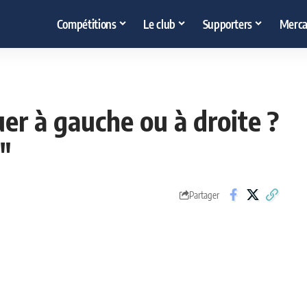
Compétitions
Le club
Supporters
Merca
uer à gauche ou à droite ?
l"
Partager