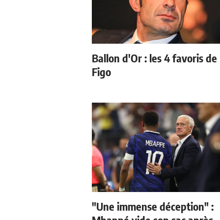
Ballon d'Or : les 4 favoris de
Figo
"Une immense déception" :
Mbappé vide son sac après