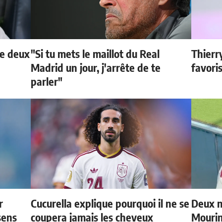
de deux
"Si tu mets le maillot du Real
Thierr
Madrid un jour, j'arrête de te
favori
parler"
r
Cucurella explique pourquoi il ne se
Deux n
sens
coupera jamais les cheveux
Mouri