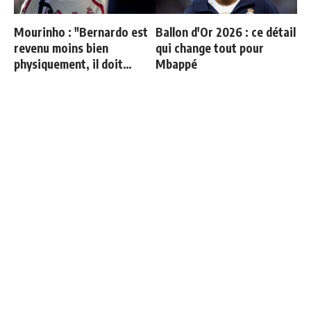
Mourinho : "Bernardo est
Ballon d'Or 2026 : ce détail
revenu moins bien
qui change tout pour
physiquement, il doit
Mbappé
progresser"
"Une immense déception" :
Les 4 nouvelles règles de
Mbappé vide son sac après
José Mourinho
l'élimination des Bleus