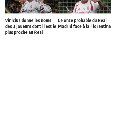
Vinicius donne les noms
Le onze probable du Real
des 3 joueurs dont il est le
Madrid face à la Fiorentina
plus proche au Real
"Une immense déception" :
Officiel : Carlos Espi signe
Mbappé vide son sac après
au Real Madrid
l'élimination des Bleus