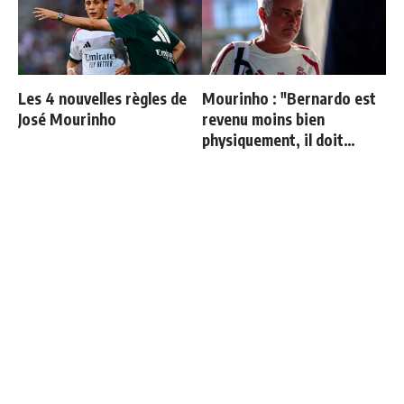
Les 4 nouvelles règles de
Mourinho : "Bernardo est
José Mourinho
revenu moins bien
physiquement, il doit
progresser"
"Le Real Madrid nous a
Ballon d'Or 2026 : ce détail
pris pour des idiots"
qui change tout pour