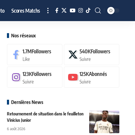
to
Scores Matchs
Nos réseaux
1.7M
Followers
540K
Followers
Like
Suivre
123K
Followers
125K
Abonnés
Suivre
Suivre
Dernières News
Retournement de situation dans le feuilleton
Vinicius Junior
6 août 2026