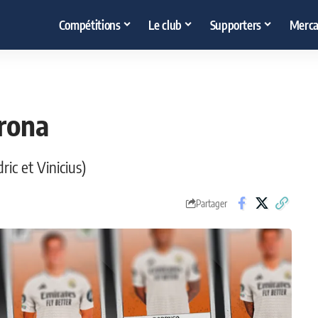
Compétitions
Le club
Supporters
Merca
irona
ic et Vinicius)
Partager