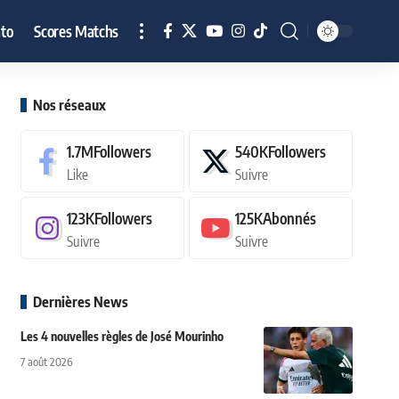
to
Scores Matchs
Nos réseaux
1.7M
Followers
540K
Followers
Like
Suivre
123K
Followers
125K
Abonnés
Suivre
Suivre
Dernières News
Les 4 nouvelles règles de José Mourinho
7 août 2026