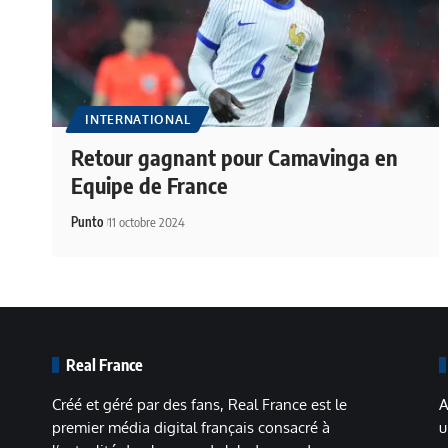
INTERNATIONAL
Retour gagnant pour Camavinga en
Equipe de France
Punto
11 octobre 2024
Real France
Créé et géré par des fans, Real France est le
A
premier média digital français consacré à
u