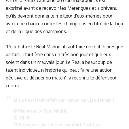
Antonio Raíllo, capitaine du club majorquin, s'est
exprimé avant de recevoir les Merengues et a prévenu
qu'ils devront donner le meilleur d'eux-mêmes pour
avoir une chance contre les champions en titre de la Liga
et de la Ligue des champions.
"Pour battre le Real Madrid, il faut faire un match presque
parfait. Il faut être dans un très bon jour et que eux
soient dans un mauvais jour. Le Real a beaucoup de
talent individuel, n'importe qui peut faire une action
décisive et décider du match", a reconnu le défenseur
central.
🚨 Le Real Madrid fait son retour en Liga demain !
⚽ Majorque ⚔️ Real Madrid
⏰ 21h30
📺 Beinsport
pic.twitter.com/Mrh7uzbLxv