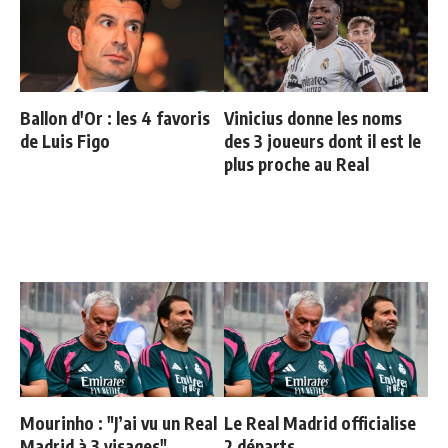
Ballon d'Or : les 4 favoris
Vinicius donne les noms
de Luis Figo
des 3 joueurs dont il est le
plus proche au Real
Mourinho : "J’ai vu un Real
Le Real Madrid officialise
Madrid à 3 visages"
2 départs