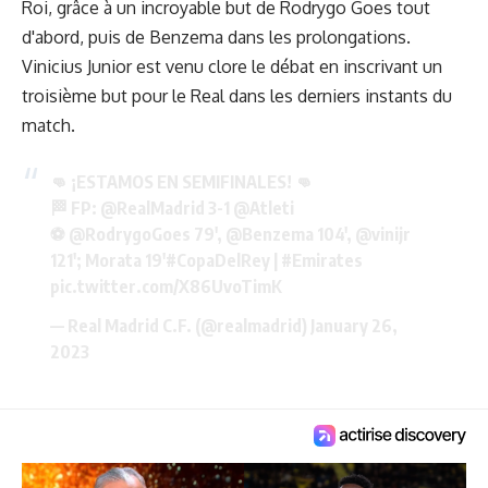
Roi, grâce à un incroyable but de Rodrygo Goes tout
d'abord, puis de Benzema dans les prolongations.
Vinicius Junior est venu clore le débat en inscrivant un
troisième but pour le Real dans les derniers instants du
match.
👊 ¡ESTAMOS EN SEMIFINALES! 👊
🏁 FP:
@RealMadrid
3-1
@Atleti
⚽
@RodrygoGoes
79',
@Benzema
104',
@vinijr
121'; Morata 19'
#CopaDelRey
|
#Emirates
pic.twitter.com/X86UvoTimK
— Real Madrid C.F. (@realmadrid)
January 26,
2023