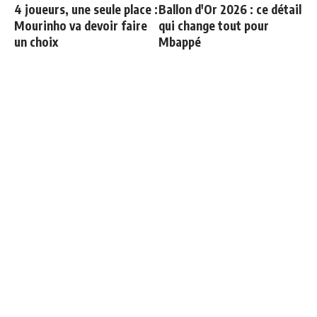
4 joueurs, une seule place :
Ballon d'Or 2026 : ce détail
Mourinho va devoir faire
qui change tout pour
un choix
Mbappé
Le Real Madrid officialise
Deux nouveaux renforts
2 départs
pour Mourinho