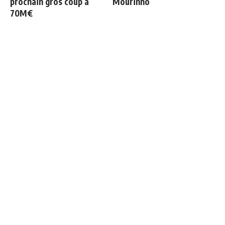
prochain gros coup à
Mourinho
70M€
Le onze probable du Real
Deux nouveaux renforts
Madrid face à la Fiorentina
pour Mourinho