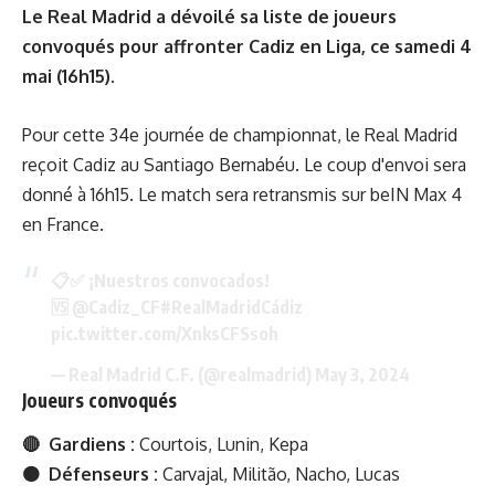
Le Real Madrid a dévoilé sa liste de joueurs
convoqués pour affronter Cadiz en Liga, ce samedi 4
mai (16h15).
Pour cette 34e journée de championnat, le Real Madrid
reçoit Cadiz au Santiago Bernabéu. Le coup d'envoi sera
donné à 16h15. Le match sera retransmis sur beIN Max 4
en France.
📋✅ ¡Nuestros convocados!
🆚
@Cadiz_CF
#RealMadridCádiz
pic.twitter.com/XnksCFSsoh
— Real Madrid C.F. (@realmadrid)
May 3, 2024
Joueurs convoqués
🔴 Gardiens :
Courtois, Lunin, Kepa
🟠 Défenseurs :
Carvajal, Militão, Nacho, Lucas