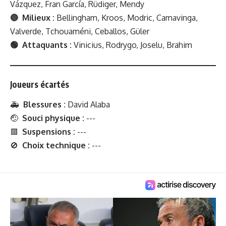
Vázquez, Fran García, Rüdiger, Mendy
🔵 Milieux :
Bellingham, Kroos, Modric, Camavinga,
Valverde, Tchouaméni, Ceballos, Güler
🟢 Attaquants :
Vinicius, Rodrygo, Joselu, Brahim
Joueurs écartés
🚑
Blessures :
David Alaba
🤕
Souci physique :
---
🟥
Suspensions :
---
🚫
Choix technique :
---