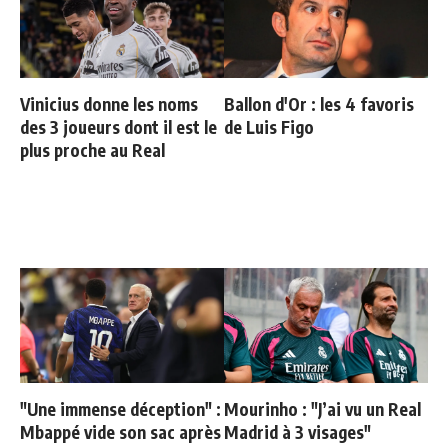
Vinicius donne les noms
Ballon d'Or : les 4 favoris
des 3 joueurs dont il est le
de Luis Figo
plus proche au Real
"Une immense déception" :
Mourinho : "J’ai vu un Real
Mbappé vide son sac après
Madrid à 3 visages"