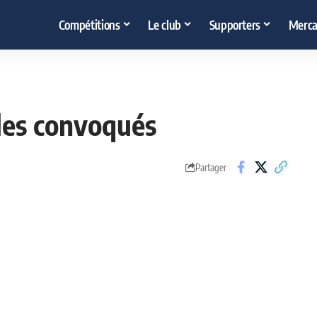
Compétitions
Le club
Supporters
Merca
 les convoqués
Partager