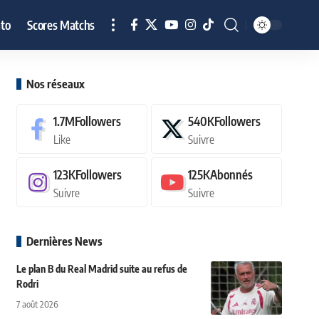
to
Scores Matchs
Nos réseaux
1.7M
Followers
540K
Followers
Like
Suivre
123K
Followers
125K
Abonnés
Suivre
Suivre
Dernières News
Le plan B du Real Madrid suite au refus de
Rodri
7 août 2026