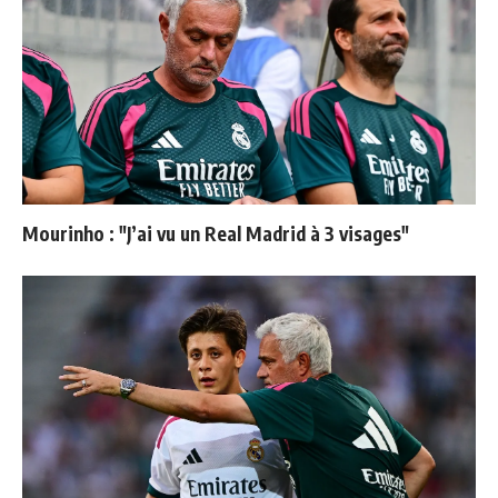
Mourinho : "J’ai vu un Real Madrid à 3 visages"