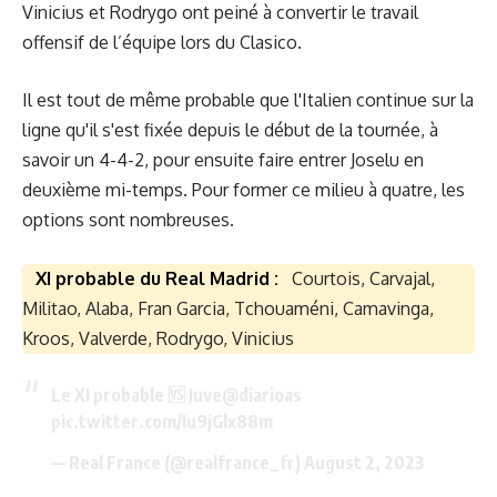
Vinicius et Rodrygo ont peiné à convertir le travail
offensif de l’équipe lors du Clasico.
Il est tout de même probable que l'Italien continue sur la
ligne qu'il s'est fixée depuis le début de la tournée, à
savoir un 4-4-2, pour ensuite faire entrer Joselu en
deuxième mi-temps. Pour former ce milieu à quatre, les
options sont nombreuses.
XI probable du Real Madrid :
Courtois, Carvajal,
Militao, Alaba, Fran Garcia, Tchouaméni, Camavinga,
Kroos, Valverde, Rodrygo, Vinicius
Le XI probable 🆚 Juve
@diarioas
pic.twitter.com/Iu9jGlx88m
— Real France (@realfrance_fr)
August 2, 2023