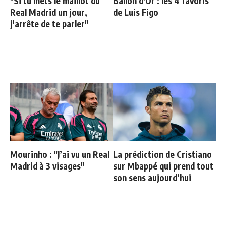
"Si tu mets le maillot du
Ballon d'Or : les 4 favoris
Real Madrid un jour,
de Luis Figo
j'arrête de te parler"
Mourinho : "J’ai vu un Real
La prédiction de Cristiano
Madrid à 3 visages"
sur Mbappé qui prend tout
son sens aujourd’hui