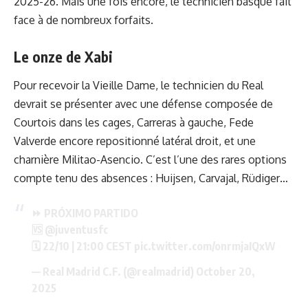
2025-26. Mais une fois encore, le technicien basque fait
face à de nombreux forfaits.
Le onze de Xabi
Pour recevoir la Vieille Dame, le technicien du Real
devrait se présenter avec une défense composée de
Courtois dans les cages, Carreras à gauche, Fede
Valverde encore repositionné latéral droit, et une
charnière Militao-Asencio. C’est l’une des rares options
compte tenu des absences : Huijsen, Carvajal, Rüdiger…
⏩ PRÓXIMO PARTIDO
🆚
@juventusfc
🗓️ 22/10 | 21:00 CEST
pic.twitter.com/onrmjaIQxW
— Real Madrid C.F. (@realmadrid)
October 20,
2025