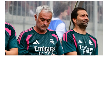
Mourinho : "J’ai vu un Real Madrid à 3 visages"