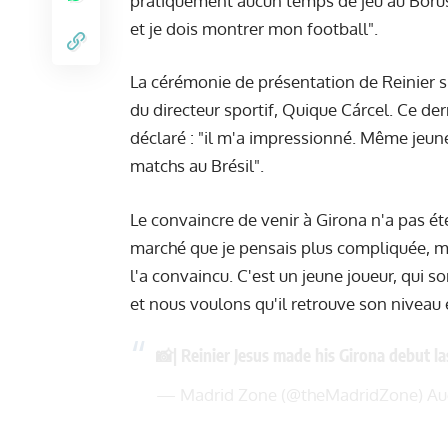
pratiquement aucun temps de jeu au Borus
et je dois montrer mon football".
La cérémonie de présentation de Reinier s'
du directeur sportif, Quique Cárcel. Ce dern
déclaré : "il m'a impressionné. Même jeune
matchs au Brésil".
Le convaincre de venir à Girona n'a pas été d
marché que je pensais plus compliquée, mai
l'a convaincu. C'est un jeune joueur, qui 
et nous voulons qu'il retrouve son niveau e
📸| Reinier Jesus made his Girona debut la
— Madrid Zone (@theMadridZone)
Au