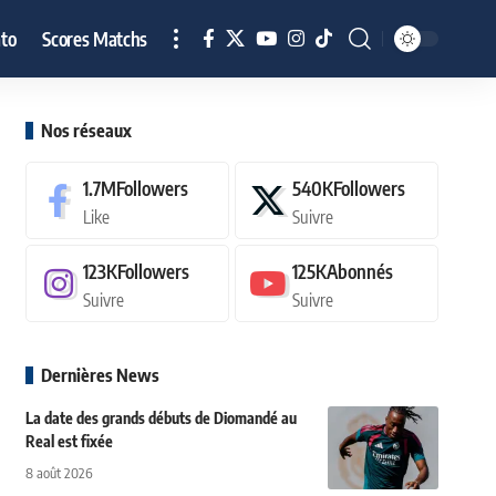
to
Scores Matchs
Nos réseaux
1.7M
Followers
540K
Followers
Like
Suivre
123K
Followers
125K
Abonnés
Suivre
Suivre
Dernières News
La date des grands débuts de Diomandé au
Real est fixée
8 août 2026