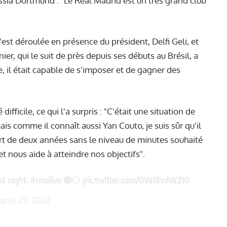
sia Dortmund : "Le Real Madrid est un très grand club
est déroulée en présence du président, Delfi Geli, et
ier, qui le suit de près depuis ses débuts au Brésil, a
, il était capable de s'imposer et de gagner des
ifficile, ce qui l'a surpris : "C'était une situation de
s comme il connaît aussi Yan Couto, je suis sûr qu'il
sort de deux années sans le niveau de minutes souhaité
t nous aide à atteindre nos objectifs".
st night.
#rmalive
🔴⚪️
pic.twitter.com/DWI8vdWZKI
gust 23, 2022