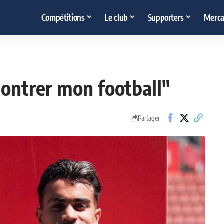
Compétitions
Le club
Supporters
Merca
 montrer mon football"
Partager