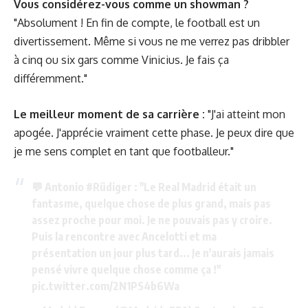
Vous considérez-vous comme un showman ?
"Absolument ! En fin de compte, le football est un
divertissement. Même si vous ne me verrez pas dribbler
à cinq ou six gars comme Vinicius. Je fais ça
différemment."
Le meilleur moment de sa carrière :
"J'ai atteint mon
apogée. J'apprécie vraiment cette phase. Je peux dire que
je me sens complet en tant que footballeur."
💬 Antonio
#Rüdiger
: "Le Real Madrid était un
fantasme, quelque chose de plus grand, mais pas
assez proche pour moi. Je ne pouvais pas y croire.
Puis la rencontre avec Ancelotti et ma
présentation un jour plus tard... Je n'aurais jamais
pensé vivre quelque chose comme ça !"
pic.twitter.com/2N1PS4b6Wa