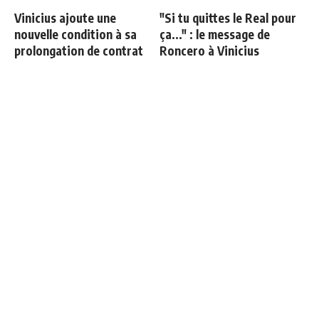
Vinicius ajoute une
"Si tu quittes le Real pour
nouvelle condition à sa
ça..." : le message de
prolongation de contrat
Roncero à Vinicius
Fran Garcia explique
Retournement de situation
pourquoi il a quitté le Real
dans le feuilleton Vinicius
Madrid
Junior