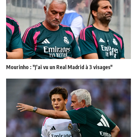
Mourinho : "J’ai vu un Real Madrid à 3 visages"