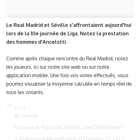
Le Real Madrid et Séville s'affrontaient aujourd'hui
lors de la 10e journée de Liga. Notez la prestation
des hommes d'Ancelotti.
Comme après chaque rencontre du Real Madrid, notez
les joueurs, ici sur notre site web ou sur notre
application mobile
. Une fois vos votes effectués, vous
pourrez visualiser la moyenne calculée en temps réel de
tous les votants.
FT : 1-1
⚽️ Carvajal
Vos tops et flops ?
pic.twitter.com/TFNYfgqmeS
— Real France (@realfrance_fr)
October 21, 2023