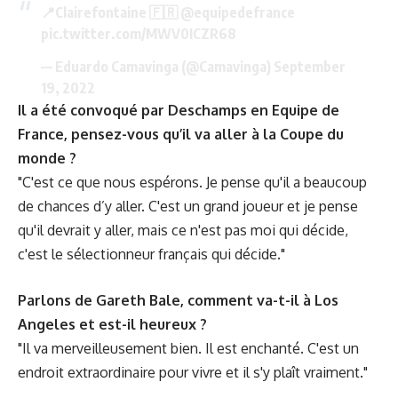
📍Clairefontaine 🇫🇷
@equipedefrance
pic.twitter.com/MWV0ICZR68
— Eduardo Camavinga (@Camavinga)
September
19, 2022
Il a été convoqué par Deschamps en Equipe de
France, pensez-vous qu’il va aller à la Coupe du
monde ?
"C'est ce que nous espérons. Je pense qu'il a beaucoup
de chances d’y aller. C'est un grand joueur et je pense
qu'il devrait y aller, mais ce n'est pas moi qui décide,
c'est le sélectionneur français qui décide."
Parlons de Gareth Bale, comment va-t-il à Los
Angeles et est-il heureux ?
"Il va merveilleusement bien. Il est enchanté. C'est un
endroit extraordinaire pour vivre et il s'y plaît vraiment."