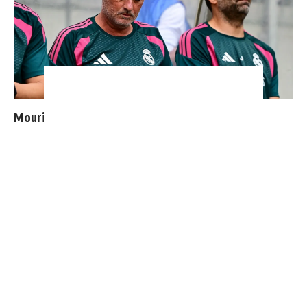
Mourinho : "J’ai vu un Real Madrid à 3 visages"