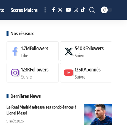
to
Scores Matchs
Nos réseaux
1.7M
Followers
540K
Followers
Like
Suivre
123K
Followers
125K
Abonnés
Suivre
Suivre
Dernières News
Le Real Madrid adresse ses condoléances à
Lionel Messi
9 août 2026