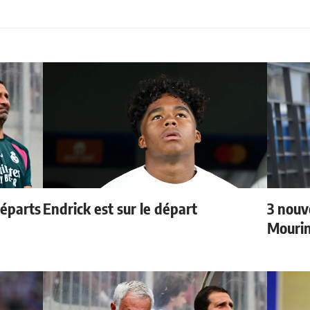
départs
Endrick est sur le départ
3 nouv
Mouri