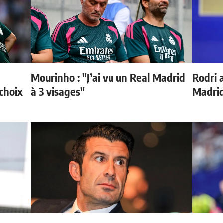
Mourinho : "J’ai vu un Real Madrid
Rodri 
choix
à 3 visages"
Madrid