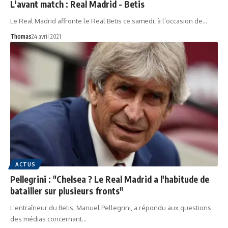
L'avant match : Real Madrid - Betis
Le Real Madrid affronte le Real Betis ce samedi, à l’occasion de…
Thomas
24 avril 2021
ACTUS
Pellegrini : "Chelsea ? Le Real Madrid a l'habitude de
batailler sur plusieurs fronts"
L'entraîneur du Betis, Manuel Pellegrini, a répondu aux questions
des médias concernant…