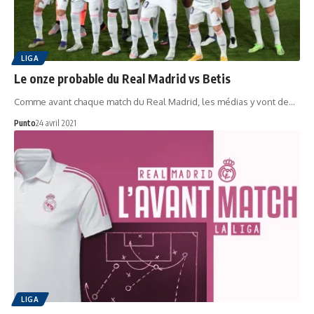
LIGA
Le onze probable du Real Madrid vs Betis
Comme avant chaque match du Real Madrid, les médias y vont de…
Punto
24 avril 2021
LIGA