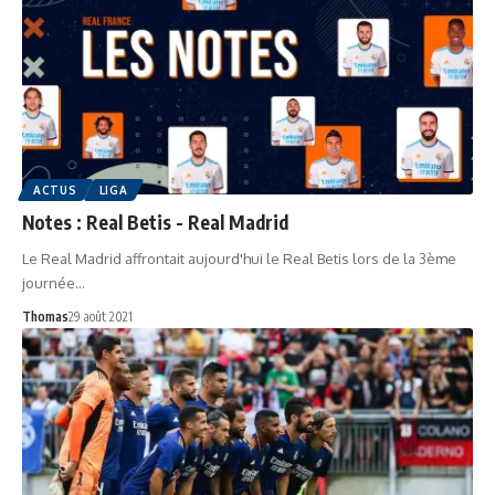
ACTUS
LIGA
Notes : Real Betis - Real Madrid
Le Real Madrid affrontait aujourd'hui le Real Betis lors de la 3ème
journée…
Thomas
29 août 2021