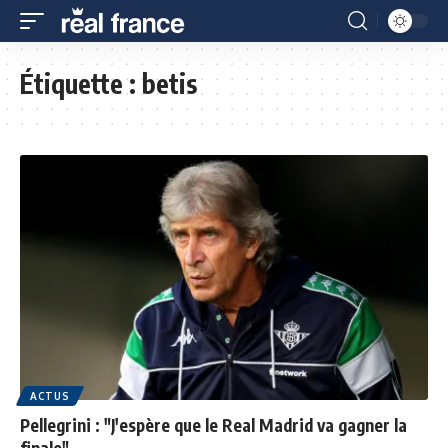
Étiquette :
betis
ACTUS
Pellegrini : "J'espère que le Real Madrid va gagner la
finale"