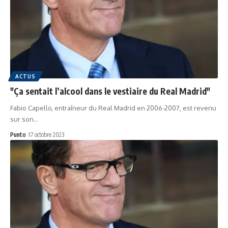
ACTUS
"Ça sentait l’alcool dans le vestiaire du Real Madrid"
Fabio Capello, entraîneur du Real Madrid en 2006-2007, est revenu
sur son…
Punto
17 octobre 2023