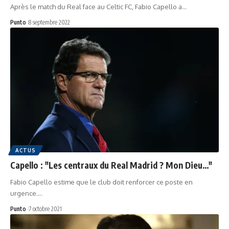
Après le match du Real face au Celtic FC, Fabio Capello a…
Punto
8 septembre 2022
ACTUS
Capello : "Les centraux du Real Madrid ? Mon Dieu…"
Fabio Capello estime que le club doit renforcer ce poste en
urgence.…
Punto
7 octobre 2021