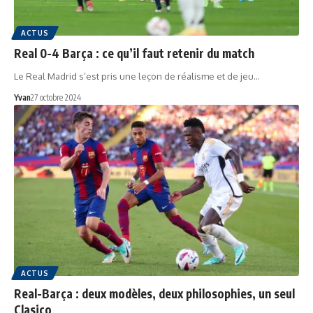
ACTUS
Real 0-4 Barça : ce qu’il faut retenir du match
Le Real Madrid s’est pris une leçon de réalisme et de jeu…
Yvan
27 octobre 2024
ACTUS
Real-Barça : deux modèles, deux philosophies, un seul
Clasico