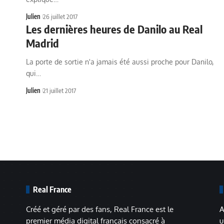
Julien
26 juillet 2017
Les dernières heures de Danilo au Real
Madrid
La porte de sortie n'a jamais été aussi proche pour Danilo,
qui…
Julien
21 juillet 2017
Real France
Créé et géré par des fans, Real France est le
A
premier média digital français consacré à
u