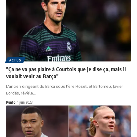
ACTUS
"Ça ne va pas plaire à Courtois que je dise ça, mais il
voulait venir au Barça"
L'ancien dirigeant du Barça sous l'ère Rosell et Bartomeu, Javier
Bordás, révèle…
Punto
1 juin 2023