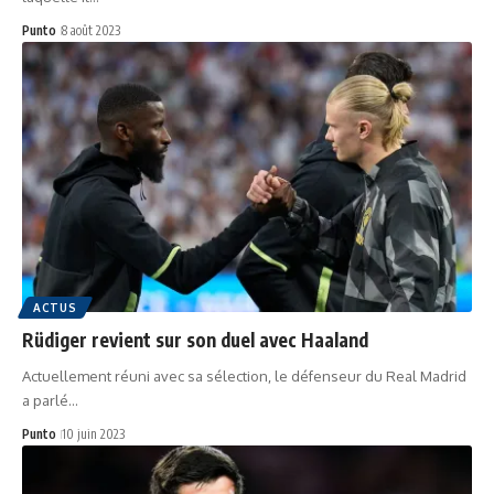
Punto
8 août 2023
ACTUS
Rüdiger revient sur son duel avec Haaland
Actuellement réuni avec sa sélection, le défenseur du Real Madrid
a parlé…
Punto
10 juin 2023