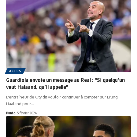
ACTUS
Guardiola envoie un message au Real : "Si quelqu’un
veut Halaand, qu’il appelle"
L'entraîneur de City dit vouloir continuer à compter sur Erling
Haaland pour…
Punto
5 février 2024