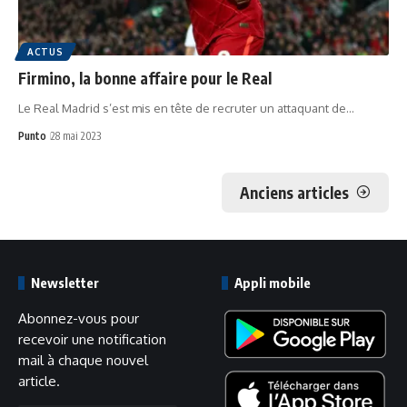
ACTUS
Firmino, la bonne affaire pour le Real
Le Real Madrid s’est mis en tête de recruter un attaquant de…
Punto
28 mai 2023
Anciens articles
Newsletter
Appli mobile
Abonnez-vous pour
recevoir une notification
mail à chaque nouvel
article.
Adresse