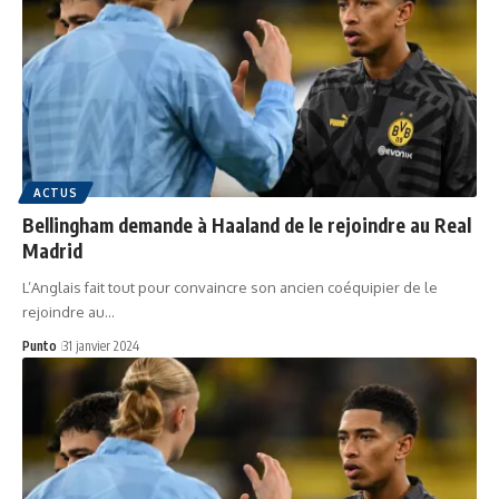
ACTUS
Bellingham demande à Haaland de le rejoindre au Real
Madrid
L’Anglais fait tout pour convaincre son ancien coéquipier de le
rejoindre au…
Punto
31 janvier 2024