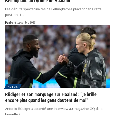
Bellingham, au rythme de Haaland
Les débuts spectaculaires de Bellingham le placent dans cette
position : il…
Punto
4 septembre 2023
ACTUS
Rüdiger et son marquage sur Haaland : "Je brille
encore plus quand les gens doutent de moi"
Antonio Rüdiger a accordé une interview au magazine GQ dans
laquelle il…