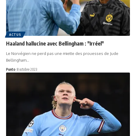
ACTUS
Haaland hallucine avec Bellingham : "Irréel"
Le Norvégien ne perd pas une miette des prouesses de Jude
Bellingham…
Punto
8 octobre 2023