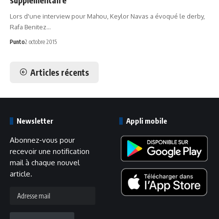
supplémentaire"
Lors d'une interview pour Mahou, Keylor Navas a évoqué le derby,
Rafa Benitez…
Punto
2 octobre 2015
Articles récents
Newsletter
Appli mobile
Abonnez-vous pour
recevoir une notification
mail à chaque nouvel
article.
Adresse
mail