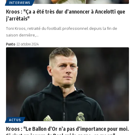
INTERVIEWS
Kroos : "Ça a été très dur d’annoncer à Ancelotti que
j’arrêtais"
Toni Kroos, retraité du football professionnel depuis la fin de
saison dernière,…
Punto
22 octobre 2024
ACTUS
Kroos : "Le Ballon d’Or n’a pas d’importance pour moi.