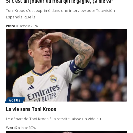
Si c’est un joueur du Real qui le gagne, ça me va"
Toni Kroos s'est exprimé dans une interview pour Televisión
Española, que la…
Punto
18 octobre 2024
ACTUS
La vie sans Toni Kroos
Le départ de Toni Kroos à la retraite laisse un vide au…
Yvan
17 octobre 2024