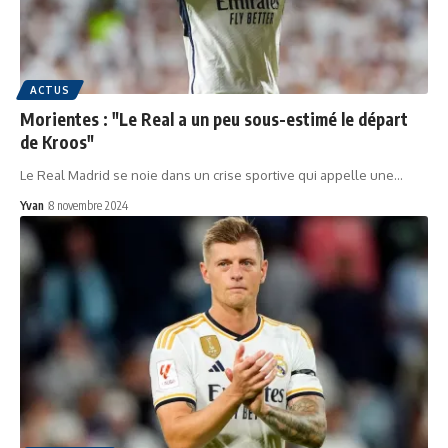
ACTUS
Morientes : "Le Real a un peu sous-estimé le départ
de Kroos"
Le Real Madrid se noie dans un crise sportive qui appelle une…
Yvan
8 novembre 2024