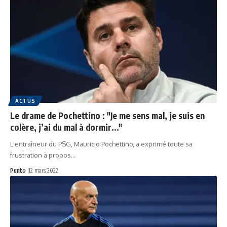
ACTUS
Le drame de Pochettino : "Je me sens mal, je suis en
colère, j’ai du mal à dormir..."
L'entraîneur du PSG, Mauricio Pochettino, a exprimé toute sa
frustration à propos…
Punto
12 mars 2022