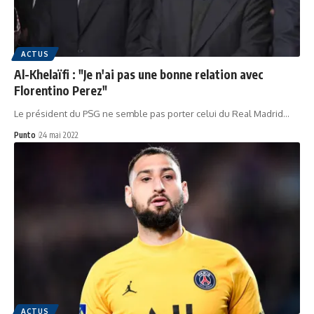
ACTUS
Al-Khelaïfi : "Je n'ai pas une bonne relation avec
Florentino Perez"
Le président du PSG ne semble pas porter celui du Real Madrid…
Punto
24 mai 2022
ACTUS