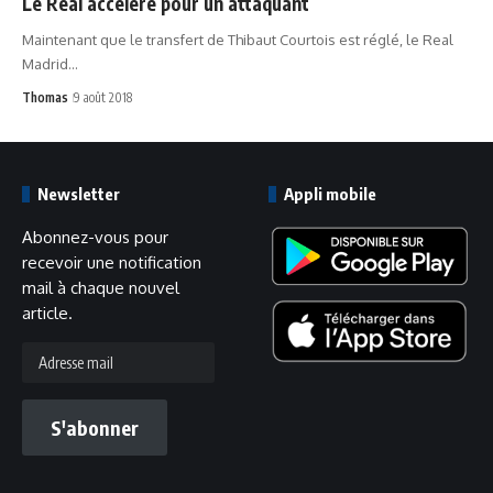
Le Real accélère pour un attaquant
Maintenant que le transfert de Thibaut Courtois est réglé, le Real
Madrid…
Thomas
9 août 2018
Newsletter
Appli mobile
Abonnez-vous pour
recevoir une notification
mail à chaque nouvel
article.
Adresse
mail
S'abonner